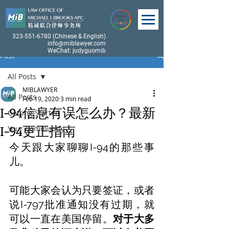
323-551-6780
(Chinese & English)
info@miblawyer.com
WeChat: judyguomib
Post
All Posts
MIBLAWYER
All Posts
Feb 19, 2020
3 min read
I-94信息有误怎么办？最新
Getting Started
I-94更正指南
Your Community
今天跟大家聊聊I-94的那些事
儿。
可能大家会认为只要签证，或者
说I-797批准通知没有过期，就
可以一直在美国停留。
对于大多