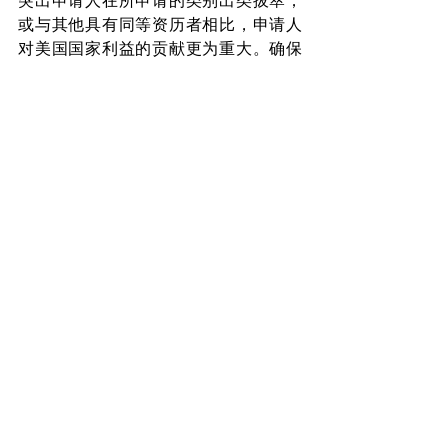
或与其他具有同等资历者相比，申请人
对美国国家利益的贡献更为重大。确保
递交的每一个申请均是为该申请人"量体
裁衣"而成。
此外，根据申请人的具体需
求，我们也提供推荐信和翻译服务。
Recent Posts
See All