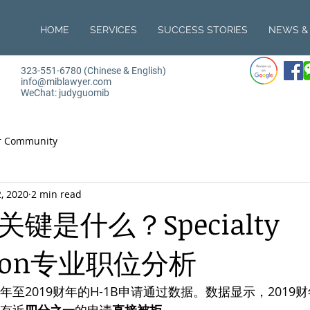
HOME
SERVICES
SUCCESS STORIES
NEWS & 
323-551-6780 (Chinese & English)
info@miblawyer.com
WeChat: judyguomib
r Community
2, 2020
2 min read
关键是什么？Specialty
ation专业职位分析
年至2019财年的H-1B申请通过数据。数据显示，2019