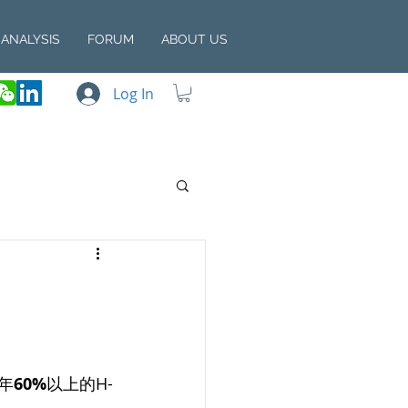
ANALYSIS
FORUM
ABOUT US
Log In
财年
60%
以上的H-