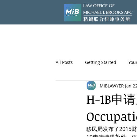
All Posts
Getting Started
You
MIBLAWYER
Jan 2
H-1B申请
Occup
移民局发布了2015财