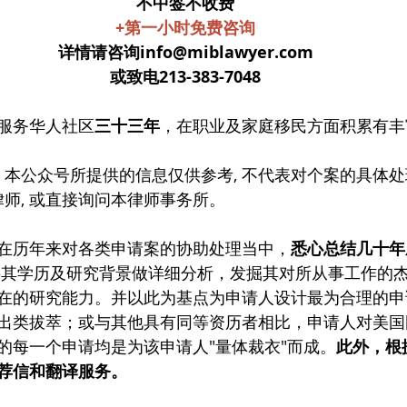
不中签不收费
+第一小时免费咨询
详情请咨询info@miblawyer.com
或致电213-383-7048
服务华人社区
三十三年
，在职业及家庭移民方面积累有丰
, 本公众号所提供的信息仅供参考, 不代表对个案的具体
律师, 或直接询问本律师事务所。
在历年来对各类申请案的协助处理当中，
悉心总结几十年
将其学历及研究背景做详细分析，发掘其对所从事工作的
在的研究能力。并以此为基点为申请人设计最为合理的申
出类拔萃；或与其他具有同等资历者相比，申请人对美国
的每一个申请均是为该申请人"量体裁衣"而成。
此外，根
荐信和翻译服务。