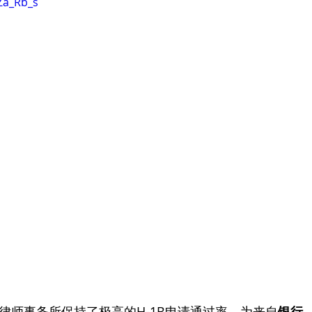
Za_Rb_s
律师事务所保持了极高的H-1B申请通过率，为来自
银行