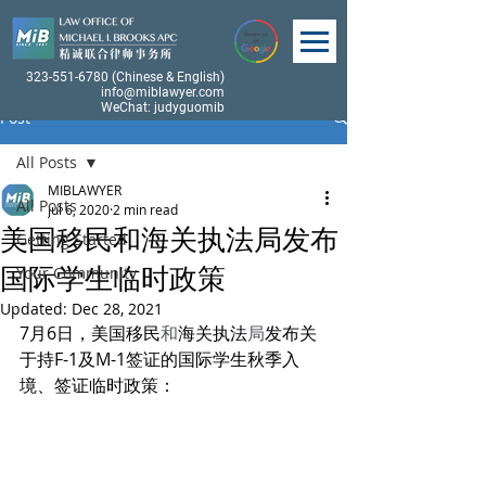
323-551-6780
(Chinese & English)
info@miblawyer.com
WeChat: judyguomib
Post
All Posts
MIBLAWYER
All Posts
Jul 6, 2020
2 min read
美国移民和海关执法局发布
Getting Started
国际学生临时政策
Your Community
Updated:
Dec 28, 2021
7月6日，美国移民
和
海关执法
局
发布关
于持F-1及M-1签证的国际学生秋季入
境、签证临时政策：